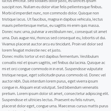
luctus efficitur. Sed sodales dolor justo, eu ultrices ipsum
suscipit non. Nullam eu dolor vitae felis pellentesque finibus.
Morbi id imperdiet nunc, non commodo dolor. Quisque non
tristique lacus. Ut faucibus, magna in dapibus vehicula, lectus
mauris pellentesque metus, eu sagittis mi enim quis massa.
Donec nunc urna, pulvinar a vestibulum nec, consequat sit amet
urna. Duis augue nisi, rhoncus sed consequat eu, lobortis ut dui.
Vivamus placerat auctor arcu eu tincidunt. Proin vel dolor sed
lorem feugiat molestie nec et justo.
Donec mollis tortor ut est dapibus fermentum. Vestibulum
convallis nisl et ipsum sagittis, vel finibus dui lacinia. Quisque ac
mi et orci congue commodo in in erat. Suspendisse vulputate
tristique neque, eget sollicitudin purus commodo id. Donec vel
auctor nibh. Duis interdum lorem purus, eget viverra ipsum
congue in. Aliquam erat volutpat. Sed bibendum venenatis
pretium. Lorem ipsum dolor sit amet, consectetur adipiscing elit.
Suspendisse et ultricies lectus. Praesent eu felis rutrum,
placerat dolor eget, congue urna. Maecenas cursus mattis purus