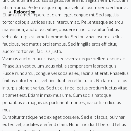
at urna urna. Pellentesque dapibus velit ut ipsum semper lacinia.
Relocation
Etiam sit amet imperdiet diam, eget congue mi. Sed sagittis
tortor dolor, a ultrices risus interdum ac. Pellentesque ac arcu
malesuada, auctor est vitae, posuere nunc. Curabitur finibus
vehicula turpis sit amet commodo. Sed pulvinar ipsum a tellus
faucibus, nec mattis orci tempus. Sed fringilla eros efficitur,
auctor tortor vel, facilisis justo.
Vivamus auctor mauris risus, sed viverra neque pellentesque ac.
Phasellus vestibulum lacus nisl, a semper sem laoreet quis.
Fusce nunc arcu, congue vel sodales eu, lacinia at erat. Phasellus
finibus dolor lectus, vel tincidunt leo efficitur at. Nullam ut tellus
in turpis blandit varius. Sed ut elit nec lectus pretium luctus vitae
sit amet est. Etiam in maximus urna. Cum sociis natoque
penatibus et magnis dis parturient montes, nascetur ridiculus
mus.
Curabitur tristique nec ex eget posuere. Sed elit lacus, pulvinar
eu leo vel, sodales eleifend diam. Nunc tincidunt libero id tellus