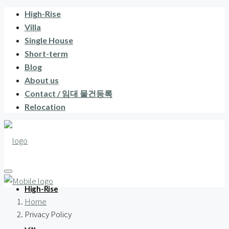
High-Rise
Villa
Single House
Short-term
Blog
About us
Contact / 임대 물건등록
Relocation
High-Rise
Home
Privacy Policy