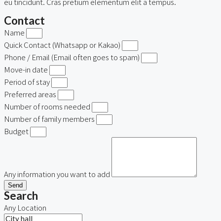
eu tincidunt. Cras pretium elementum elit a tempus.
Contact
Name
Quick Contact (Whatsapp or Kakao)
Phone / Email (Email often goes to spam)
Move-in date
Period of stay
Preferred areas
Number of rooms needed
Number of family members
Budget
Any information you want to add
Send
Search
Any Location