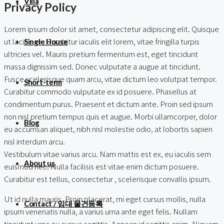
Villa
Privacy Policy
Lorem ipsum dolor sit amet, consectetur adipiscing elit. Quisque
ut lacinia ex. Curabitur iaculis elit lorem, vitae fringilla turpis
Single House
ultricies vel. Mauris pretium fermentum est, eget tincidunt
massa dignissim sed. Donec vulputate a augue at tincidunt.
Fusce scelerisque quam arcu, vitae dictum leo volutpat tempor.
Short-term
Curabitur commodo vulputate ex id posuere. Phasellus at
condimentum purus. Praesent et dictum ante. Proin sed ipsum
non nisl pretium tempus quis et augue. Morbi ullamcorper, dolor
Blog
eu accumsan aliquet, nibh nisl molestie odio, at lobortis sapien
nisl interdum arcu.
Vestibulum vitae varius arcu. Nam mattis est ex, eu iaculis sem
About us
euismod nec. Nulla facilisis est vitae enim dictum posuere.
Curabitur est tellus, consectetur , scelerisque convallis ipsum.
Ut id nulla mauris. Proin placerat, mi eget cursus mollis, nulla
Contact / 임대 물건등록
ipsum venenatis nulla, a varius urna ante eget felis. Nullam
tincidunt urna eu cursus sagittis. Aenean id sagittis enim. Aliquam